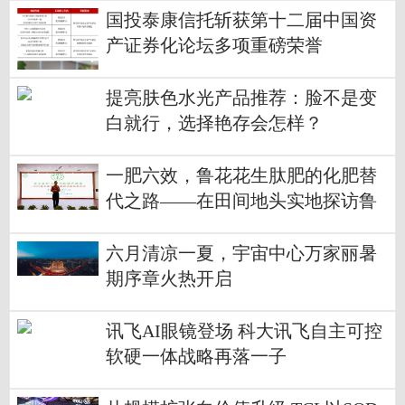
国投泰康信托斩获第十二届中国资
产证券化论坛多项重磅荣誉
提亮肤色水光产品推荐：脸不是变
白就行，选择艳存会怎样？
一肥六效，鲁花花生肽肥的化肥替
代之路——在田间地头实地探访鲁
花花生肽肥六大“超能力”
六月清凉一夏，宇宙中心万家丽暑
期序章火热开启
讯飞AI眼镜登场 科大讯飞自主可控
软硬一体战略再落一子