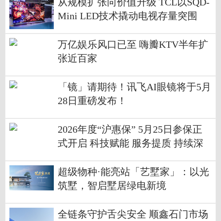
从规模扩张向价值升级 TCL以SQD-
Mini LED技术撬动电视存量突围
万亿娱乐风口已至 嗨瓣KTV半年扩
张近百家
「镜」请期待！讯飞AI眼镜将于5月
28日重磅发布！
2026年度“沪惠保” 5月25日参保正
式开启 科技赋能 服务提质 持续深
化惠民初心
超级物种·能亮站「艺墅家」：以光
筑墅，智启墅居绿电新境
全链条守护舌尖安全 顺鑫石门市场