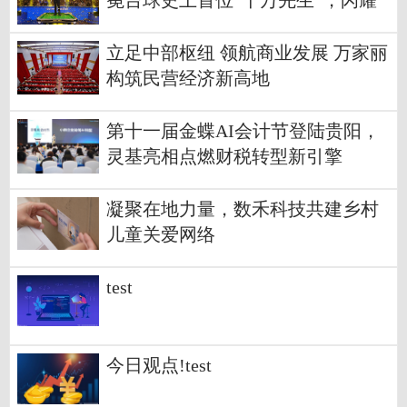
冕台球史上首位“千万先生”，闪耀
全球台球赛事最高殿堂!
立足中部枢纽 领航商业发展 万家丽
构筑民营经济新高地
第十一届金蝶AI会计节登陆贵阳，
灵基亮相点燃财税转型新引擎
凝聚在地力量，数禾科技共建乡村
儿童关爱网络
test
今日观点!test