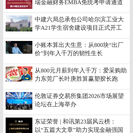
瑞金融财务EMBA免统考申请通道
开启
中建六局总承包公司哈尔滨工业大
学A21学生宿舍建设项目正式开工
小账本算出大生意：从800块“出厂
价”到年入千万的韧性生长
从800元月薪到年入千万：爱采购助
力东莞厂长叶庚胜算赢塑胶长跑
伦敦证券交易所集团2026市场展望
论坛在上海举办
东证荣誉 | 和讯第23届风云榜：
以“五篇大文章”助力实现金融强国