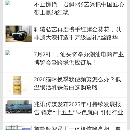
不止惊艳！君佩×张艺兴把中国匠心
带上戛纳红毯
轩辕弘艺再度携手红旗金葵花，以
非遗大漆打造千万级国礼“丝路华
章”
7月28日，汕头将举办潮汕电商产业
博览会暨跨境供应链展！
2026猫咪换季软便频繁怎么办？低
温锁活乳铁蛋白选购攻略
兆讯传媒发布2025年可持续发展报
告 锚定“十五五”绿色航向 引领行业
可持续未来
首款数智员工一体机惊艳亮相，夸