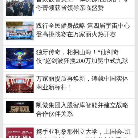
夸菁领获省领导亲临盛赞
践行全民健身战略 第四届宇宙中心
登高挑战赛在万家丽火热开赛
独牙传奇，相拥山海！“仙剑奇
侠”赵剑波狂揽200万加冕中式九球
新王
万家丽提质再焕新，铸就中国实体
商业新标杆！
凯傲集团入股智库智能并建立战略
合作伙伴关系
携手亚利桑那州立大学，上国会-凯