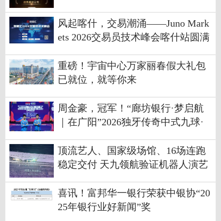
目标，公司荣获2025年度优秀期货
公司
风起喀什，交易潮涌——Juno Mark
ets 2026交易员技术峰会喀什站圆满
举行
重磅！宇宙中心万家丽春假大礼包
已就位，就等你来
周金豪，冠军！“廊坊银行·梦启航
｜在广阳”2026独牙传奇中式九球·
鲲联赛第一站（廊坊）圆满落幕
顶流艺人、国家级场馆、16场连跑
稳定交付 天九领航验证机器人演艺
平台级商业价值
喜讯！富邦华一银行荣获中银协“20
25年银行业好新闻”奖