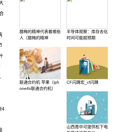
大
合
腊梅的精神代表着哪些
半导体观察：库存去化
病
人（腊梅的精神
时间可能超预期
节
叶
产
化
联通合约机 苹果（iph
CF闪蹲宏_cf闪蹲
one4s联通合约机）
，
块4
山西晋中可提供松下电
规