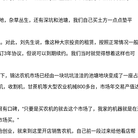
荒地，杂草丛生，还有深坑和池塘，我们自己买土方一点点垫平
议。对此，刘先生说，像这种大宗投资的租赁，按照正常情况一
订3年协议，但说可以到期续约。我们当时就觉得想着这样也可
的投资下，锦达农机市场已经由一块坑坑洼洼的池塘地块变成了一座
机，收割机，甘蔗机等大型农业机械800多台，市场年交易产值
很有口碑，“只要是买农机的就去这个市场了，我家的机器就是在
场买。”
始创业，就来到这里开店销售农机，自己前一段过来给他看店帮