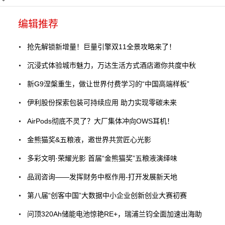
编辑推荐
抢先解锁新增量！巨量引擎双11全景攻略来了！
沉浸式体验城市魅力，万达生活方式酒店邀你共度中秋
新G9涅槃重生，做让世界付费学习的“中国高端样板”
伊利股份探索包装可持续应用 助力实现零碳未来
AirPods彻底不灵了？大厂集体冲向OWS耳机！
金熊猫奖&五粮液，邀世界共赏匠心光影
多彩文明·荣耀光影 首届“金熊猫奖”五粮液演绎味
品润咨询——发挥财务中枢作用-打开发展新天地
第八届“创客中国”大数据中小企业创新创业大赛初赛
问顶320Ah储能电池惊艳RE+，瑞浦兰钧全面加速出海助