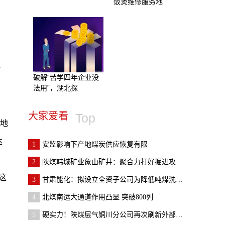
饭煲维修服务地
般
破解“苦学四年企业没
法用”，湖北探
大家爱看
Top
占地
达
1
安监影响下产地煤炭供应恢复有限
2
陕煤韩城矿业象山矿井：聚合力打好掘进攻坚战
这
3
甘肃能化：拟设立全资子公司为降低吨煤洗选成本
4
北煤南运大通道作用凸显 突破800列
5
硬实力！陕煤层气铜川分公司再次刷新外部市场“朋友