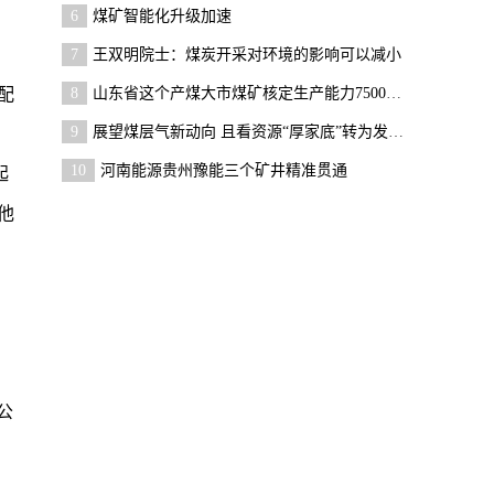
6
煤矿智能化升级加速
7
王双明院士：煤炭开采对环境的影响可以减小
配
8
山东省这个产煤大市煤矿核定生产能力7500万吨/年！
9
展望煤层气新动向 且看资源“厚家底”转为发展新引
10
河南能源贵州豫能三个矿井精准贯通
起
他
，
公
，