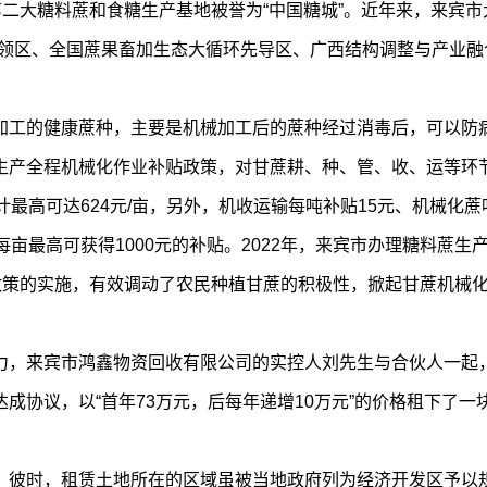
第二大糖料蔗和食糖生产基地被誉为“中国糖城”。近年来，来宾市
引领区、全国蔗果畜加生态大循环先导区、广西结构调整与产业融
加工的健康蔗种，主要是机械加工后的蔗种经过消毒后，可以防
生产全程机械化作业补贴政策，对甘蔗耕、种、管、收、运等环
最高可达624元/亩，另外，机收运输每吨补贴15元、机械化蔗
亩最高可获得1000元的补贴。2022年，来宾市办理糖料蔗生
贴政策的实施，有效调动了农民种植甘蔗的积极性，掀起甘蔗机械
力，来宾市鸿鑫物资回收有限公司的实控人刘先生与合伙人一起
协议，以“首年73万元，后每年递增10万元”的价格租下了一
。彼时，租赁土地所在的区域虽被当地政府列为经济开发区予以