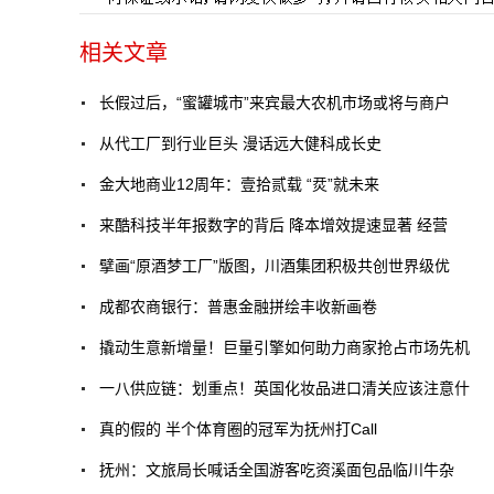
相关文章
长假过后，“蜜罐城市”来宾最大农机市场或将与商户
从代工厂到行业巨头 漫话远大健科成长史
金大地商业12周年：壹拾贰载 “烎”就未来
来酷科技半年报数字的背后 降本增效提速显著 经营
擘画“原酒梦工厂”版图，川酒集团积极共创世界级优
成都农商银行：普惠金融拼绘丰收新画卷
撬动生意新增量！巨量引擎如何助力商家抢占市场先机
一八供应链：划重点！英国化妆品进口清关应该注意什
真的假的 半个体育圈的冠军为抚州打Call
抚州：文旅局长喊话全国游客吃资溪面包品临川牛杂