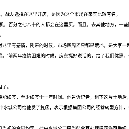
说，战友选择在这里开店，是因为这个市场在来宾比较有名。
拉机，百分之七八十的人都会在这里买。而且，去其他地方，一些
。
对这里有感情，刚来的时候，市场四周还只都是荒地，是大家一
感。“前两年疫情困难的时候，房东挺好说话的，给了我们优惠。
租了。
望能续签，至少续签个十年时间。他告诉记者，租下这片土地后
桂中水城公司给他发了复函，表示根据集团公司的经营转型方针，
照当初的合同约定，桂中水城公司应当配合其办理建筑许可手续