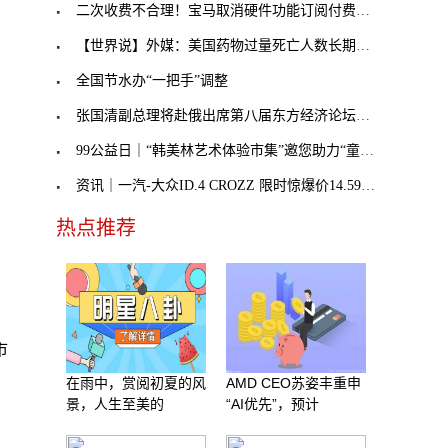
二次收费不合理！宝马取消硬件功能订阅付费，奔驰不
【世界说】外媒：美国药物过量死亡人数长期处于历史
全国节水办“一把手”调整
张国清副总理将赴俄出席第八届东方经济论坛，外交部
99公益日｜“韩美林艺术体验市集”邀您助力“童音童
资讯｜一汽-大众ID.4 CROZZ 限时惊爆价14.59万元起
热点推荐
市
在雨中，赏阅初夏的风
AMD CEO苏姿丰重申
景，人生至美的
“AI优先”，预计