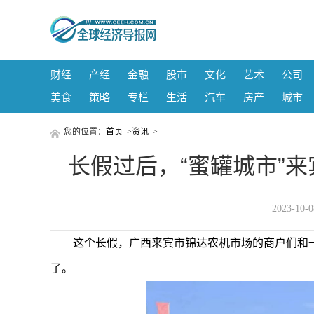
财经
产经
金融
股市
文化
艺术
公司
美食
策略
专栏
生活
汽车
房产
城市
您的位置：
首页
>
资讯
>
长假过后，“蜜罐城市”
2023-10
这个长假，广西来宾市锦达农机市场的商户们和
了。