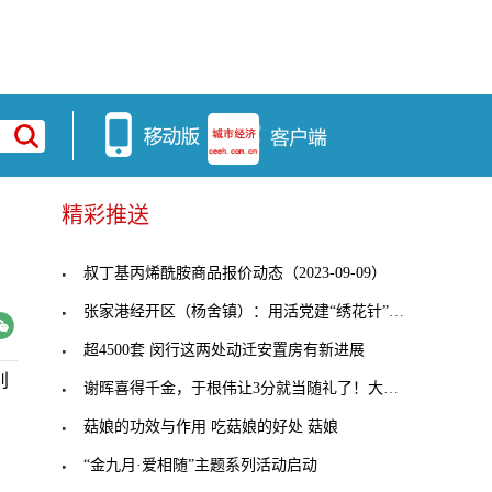
精彩推送
叔丁基丙烯酰胺商品报价动态（2023-09-09）
张家港经开区（杨舍镇）：用活党建“绣花针”，穿起
超4500套 闵行这两处动迁安置房有新进展
别
谢晖喜得千金，于根伟让3分就当随礼了！大连人客战
菇娘的功效与作用 吃菇娘的好处 菇娘
“金九月·爱相随”主题系列活动启动