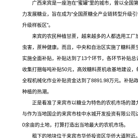
广西来宾是一座泡在“蜜罐”里的城市，曾以全国
力发展糖业，旨在成为“全国蔗糖全产业链转型升级
升级样板区”。
来宾的农民种植甘蔗，越来越多的人都选用工厂
虫害，蔗种健康。而且，中央和自治区实施了糖料蔗
实施全面补贴，补贴达到了13个环节，各环节补贴总计
收集打捆每吨补贴50元，高效糖料蔗机收基地建设，每
全程机械化作业补贴资金达到了8891.98万元。补
种植的热潮。
正是看准了来宾市以糖业为特色的农机市场的潜
与作为当地国企的来宾市桂中水城开发投资有限公司达成
0余亩的土地，打算打造出当地最大的农机市场。
租下的地块位于来宾市华侨投资区华侨大道附近