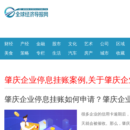
财经
产经
金融
股市
文化
艺术
公司
区域
美食
策略
专栏
生活
汽车
房产
城市
收藏
肇庆企业停息挂账案例,关于肇庆
肇庆企业停息挂账如何申请？肇庆企
很多企业的信用卡逾期后，
天就会被催收。那么，肇庆