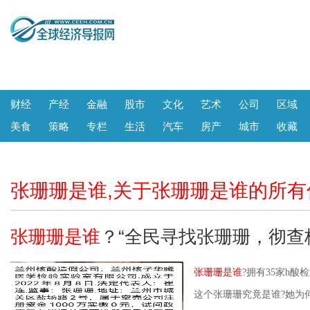
财经
产经
金融
股市
文化
艺术
公司
区域
美食
策略
专栏
生活
汽车
房产
城市
收藏
张珊珊是谁,关于张珊珊是谁的所有
张珊珊是谁
？“全民寻找张珊珊，彻查
张珊珊是谁
?拥有35家h
这个张珊珊究竟是谁?她为何