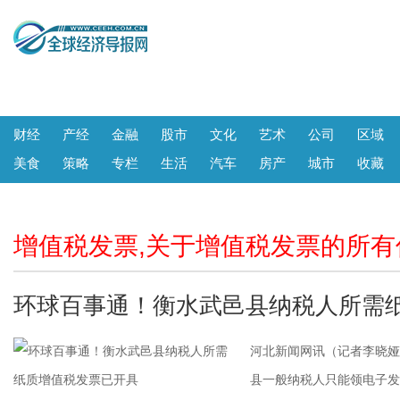
财经
产经
金融
股市
文化
艺术
公司
区域
美食
策略
专栏
生活
汽车
房产
城市
收藏
增值税发票,关于增值税发票的所有
环球百事通！衡水武邑县纳税人所需
河北新闻网讯（记者李晓娅
县一般纳税人只能领电子发票