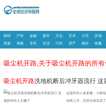
财经
产经
金融
股市
文化
艺术
公司
区域
美食
策略
专栏
生活
汽车
房产
城市
收藏
吸尘机开路,关于吸尘机开路的所有
吸尘机开路
洗地机断后冲牙器流行 这
这届年轻人有多懒，小家电
挂牌上市，且首日就实现了