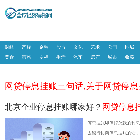
财经
产经
金融
股市
文化
艺术
公司
区域
美食
策略
专栏
生活
汽车
房产
城市
收藏
网贷停息挂账三句话,关于网贷停
北京企业停息挂账哪家好？
网贷停息
停息挂账即停掉欠款的利息
去银行协商停息挂账的话，首