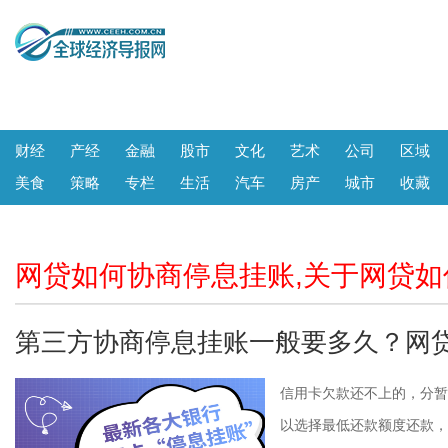
财经
产经
金融
股市
文化
艺术
公司
区域
美食
策略
专栏
生活
汽车
房产
城市
收藏
网贷如何协商停息挂账,关于网贷
第三方协商停息挂账一般要多久？网
信用卡欠款还不上的，分暂
以选择最低还款额度还款，也