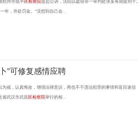
江省杭州市临平
区检察院
提起公诉，法院以盗窃罪一审判处张某有期徒刑十
一年，并处罚金。“没想到自己会...
卜”可修复感情应聘
以为戒，认真悔改，增强法律意识，再也不干违法犯罪的事情和盲目迷信
北省武汉市武昌
区检察院
举行的相...