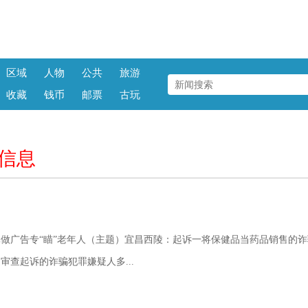
区域
人物
公共
旅游
收藏
钱币
邮票
古玩
信息
做广告专“瞄”老年人（主题）宜昌西陵：起诉一将保健品当药品销售的诈
审查起诉的诈骗犯罪嫌疑人多...