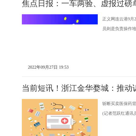
焦点日报：一车两验、虚报过磅单
正义网连云港9月
员则是负责操作
2022年09月27日 19:53
当前短讯！浙江金华婺城：推动诉
斩断买卖医保药背
(记者范跃红通讯