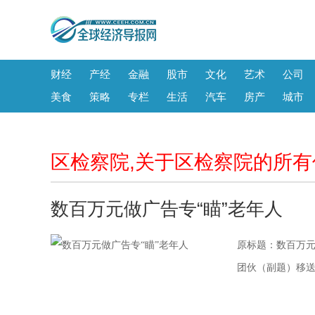
财经
产经
金融
股市
文化
艺术
公司
美食
策略
专栏
生活
汽车
房产
城市
区检察院,关于区检察院的所有
数百万元做广告专“瞄”老年人
原标题：数百万元
团伙（副题）移送