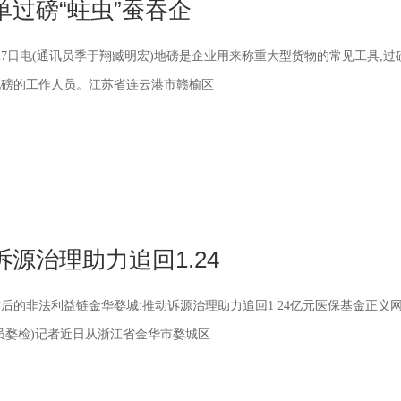
过磅“蛀虫”蚕吞企
27日电(通讯员季于翔臧明宏)地磅是企业用来称重大型货物的常见工具,过
地磅的工作人员。江苏省连云港市赣榆区
源治理助力追回1.24
后的非法利益链金华婺城:推动诉源治理助力追回1 24亿元医保基金正义
员婺检)记者近日从浙江省金华市婺城区