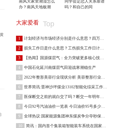
南风天家里潮湿怎么
同学会定恋人关系靠谱
办？南风天地板潮
吗？和自己的同
大家爱看
Top
黄
1
计划经济与市场经济分别是什么意思？四万亿计划对中
2
损失工作日是什么意思？工伤损失工作日计算公式
3
【热闻】国源煤层气：全力突破更多核心技术 不断向
4
中国石化延川南煤层气田迎战寒潮稳生产
5
2022年整形美容行业现状分析 美容整形行业发展前景
6
世界简讯:晋神沙坪煤业13102智能化综采工作面顺利通
7
医保断交之前的就白交了吗？断交一年明年再交可以吗
8
今日92号汽油油价一览表 今日油价95号多少钱？
的
9
全球热议:国家能源集团神东煤炭争分夺秒保障能源安
10
简讯：国内首个集装箱智能装车系统在国家能源集团上