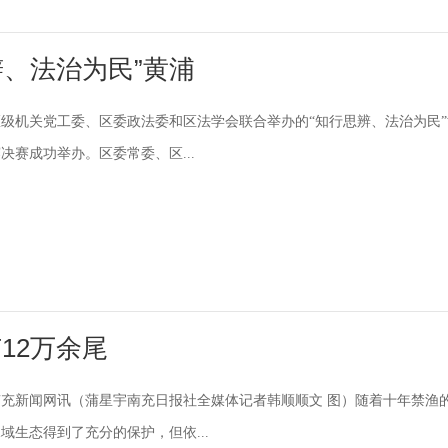
辩、法治为民”黄浦
区区级机关党工委、区委政法委和区法学会联合举办的“知行思辨、法治为民”
决赛成功举办。区委常委、区...
12万余尾
充新闻网讯（蒲星宇南充日报社全媒体记者韩顺顺文 图）随着十年禁渔
域生态得到了充分的保护，但依...