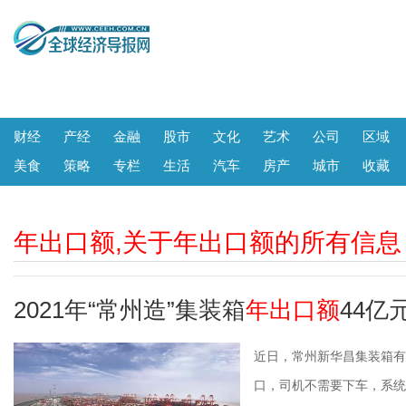
财经
产经
金融
股市
文化
艺术
公司
区域
美食
策略
专栏
生活
汽车
房产
城市
收藏
年出口额,关于年出口额的所有信息
2021年“常州造”集装箱
年出口额
44亿
近日，常州新华昌集装箱有
口，司机不需要下车，系统