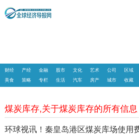
财经
产经
金融
股市
文化
艺术
公司
区域
美食
策略
专栏
生活
汽车
房产
城市
收藏
煤炭库存,关于煤炭库存的所有信息
环球视讯！秦皇岛港区煤炭库场使用费