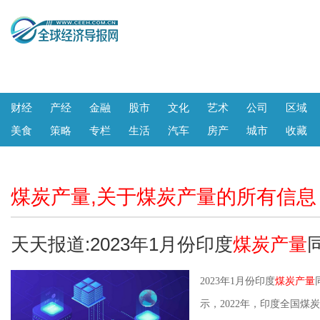
财经
产经
金融
股市
文化
艺术
公司
区域
美食
策略
专栏
生活
汽车
房产
城市
收藏
煤炭产量,关于煤炭产量的所有信息
天天报道:2023年1月份印度
煤炭产量
2023年1月份印度
煤炭产量
示，2022年，印度全国煤