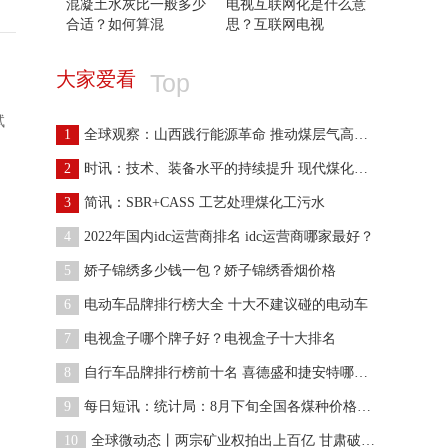
混凝土水灰比一般多少
电视互联网化是什么意
合适？如何算混
思？互联网电视
大家爱看
Top
试
1
全球观察：山西践行能源革命 推动煤层气高效利用高
2
时讯：技术、装备水平的持续提升 现代煤化工上半年
3
简讯：SBR+CASS 工艺处理煤化工污水
4
2022年国内idc运营商排名 idc运营商哪家最好？
5
娇子锦绣多少钱一包？娇子锦绣香烟价格
6
电动车品牌排行榜大全 十大不建议碰的电动车
7
电视盒子哪个牌子好？电视盒子十大排名
8
自行车品牌排行榜前十名 喜德盛和捷安特哪个好？
9
每日短讯：统计局：8月下旬全国各煤种价格继续上涨
10
全球微动态丨两宗矿业权拍出上百亿 甘肃破解煤炭资