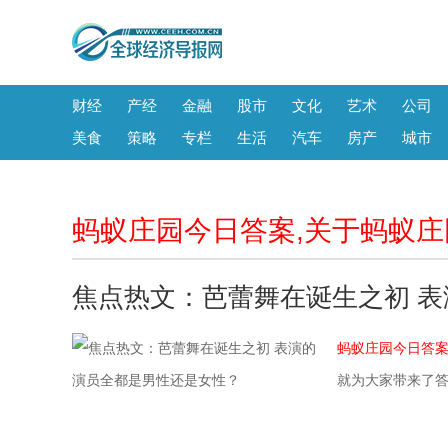
财经
产经
金融
股市
文化
艺术
公司
美食
策略
专栏
生活
汽车
房产
城市
蚂蚁庄园今日答案,关于蚂蚁
焦点热文：芭蕾舞在诞生之初 
蚂蚁庄园今日答
就为大家带来了答