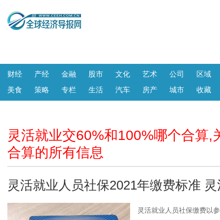
财经
产经
金融
股市
文化
艺术
公司
区域
美食
策略
专栏
生活
汽车
房产
城市
收藏
灵活就业交60%和100%哪个合算,
合算的所有信息
灵活就业人员社保2021年缴费标准 灵
灵活就业人员社保缴费以参