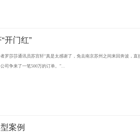
“开门红”
者罗莎莎通讯员苏宫轩“真是太感谢了，免去南京苏州之间来回奔波，直
司争来了一笔500万的订单。”...
典型案例