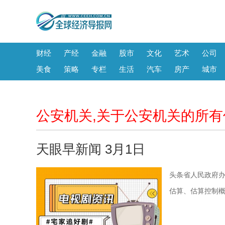
财经
产经
金融
股市
文化
艺术
公司
美食
策略
专栏
生活
汽车
房产
城市
公安机关,关于公安机关的所有
天眼早新闻 3月1日
头条省人民政府
估算、估算控制