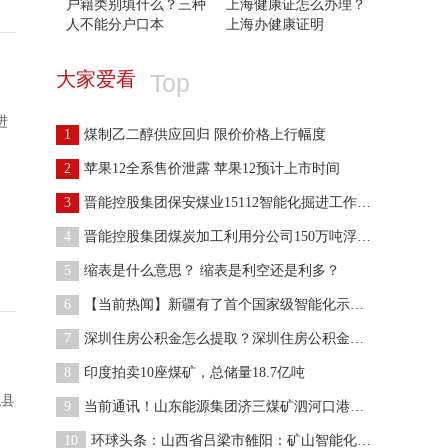
户籍类别填什么？三种
上海健康证怎么办理？
人不能分户口本
上海办健康证明
大家爱看
Top
进
1
煤制乙二醇供应回归 限价价格上行幅度
2
苹果12全系售价泄露 苹果12预计上市时间
3
晋能控股集团保安煤业15112智能化掘进工作面顺利通
4
晋能控股集团煤炭加工利用分公司150万吨浮选项目顺
5
缩表是什么意思？ 缩表是利空还是利多？
6
【当前热闻】新疆有了首个国家级智能化示范矿井企业
7
深圳住房公积金怎么提取？深圳住房公积金电话多少？
8
印度拍卖10座煤矿，总储量18.7亿吨
龙县
9
当前通讯！山东能源集团济三煤矿泗河口港储配煤基地
10
环球头条：山西省吕梁市雒阳：矿山智能化建设促进煤