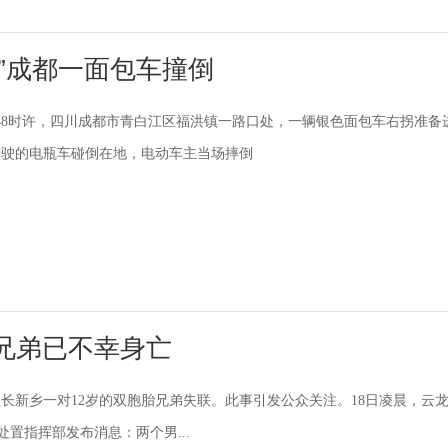
”成都一面包车撞倒
8时48时许，四川成都市青白江区福洪镇一路口处，一辆银色面包车右拐准备
行驶的电瓶车碰倒在地，电动车主当场摔倒
兄弟已不幸身亡
理长新乡一对12岁的双胞胎兄弟失联。此事引发公众关注。18日凌晨，云
事件处置指挥部发布消息：两个男...