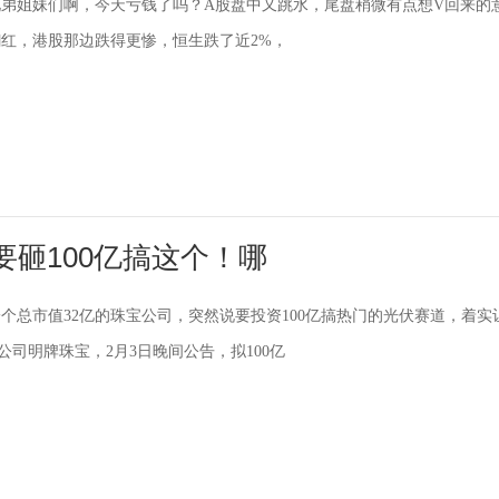
弟姐妹们啊，今天亏钱了吗？A股盘中又跳水，尾盘稍微有点想V回来的
红，港股那边跌得更惨，恒生跌了近2%，
要砸100亿搞这个！哪
个总市值32亿的珠宝公司，突然说要投资100亿搞热门的光伏赛道，着实
公司明牌珠宝，2月3日晚间公告，拟100亿