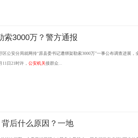
索3000万？警方通报
龙圩区公安分局就网传“原县委书记遭绑架勒索3000万”一事公布调查进展，
月11日21时许，
公安机关
接群众...
！背后什么原因？一地