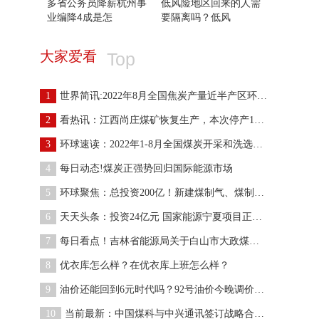
多省公务员降薪杭州事
低风险地区回来的人需
业编降4成是怎
要隔离吗？低风
大家爱看
Top
1
世界简讯:2022年8月全国焦炭产量近半产区环比增长
2
看热讯：江西尚庄煤矿恢复生产，本次停产180天，预
3
环球速读：2022年1-8月全国煤炭开采和洗选业营业成
4
每日动态!煤炭正强势回归国际能源市场
5
环球聚焦：总投资200亿！新建煤制气、煤制烯烃等项
6
天天头条：投资24亿元 国家能源宁夏项目正式开工
7
每日看点！吉林省能源局关于白山市大政煤炭有限责任
8
优衣库怎么样？在优衣库上班怎么样？
9
油价还能回到6元时代吗？92号油价今晚调价吗？
10
当前最新：中国煤科与中兴通讯签订战略合作协议