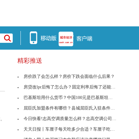
精彩推送
房价跌了会怎么样？房价下跌会面临什么后果？
房贷改lpr后悔了怎么办？固定利率后悔了还能改吗？
巴基斯坦用什么货币？中国100元是巴基斯坦多少钱？
屈臣氏加盟条件有哪些？县城屈臣氏入驻条件有哪些？
今日快看!志高空调质量怎么样？志高空调公司简介？
茫。
天天日报丨车厘子每天吃多少合适？车厘子吃多了有什