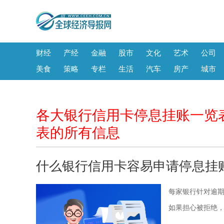
财经
产经
金融
股市
文化
艺术
公司
美食
策略
专栏
生活
汽车
房产
城市
各大银行信用卡停息挂账一览
表的所有信息
什么银行信用卡容易申请停息挂
每家银行针对逾
如果担心被拒绝，