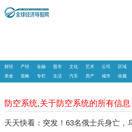
财经
产经
金融
股市
文化
艺术
公司
区域
美食
策略
专栏
生活
汽车
房产
城市
收藏
防空系统,关于防空系统的所有信息
天天快看：突发！63名俄士兵身亡，