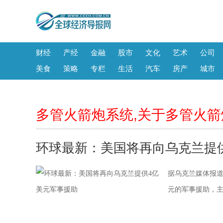
财经
产经
金融
股市
文化
艺术
公司
美食
策略
专栏
生活
汽车
房产
城市
多管火箭炮系统,关于多管火
环球最新：美国将再向乌克兰提
据乌克兰媒体报道
元的军事援助，主