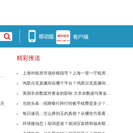
精彩推送
上海对租房市场价格指导？上海一室一厅租房多少钱？
鸿星尔克直播间在哪个平台？鸿星尔克直播间搞笑片段
美国非农数据对黄金的影响 大非农数据与黄金涨跌
当前头条：招商银行跨行转账手续费是多少？跨行转账
亿美
每日速讯：怎么辨别玉的真假？从哪些方面看玉的品相
环球微动态丨胡润是谁？胡润百富榜和福布斯富豪榜有