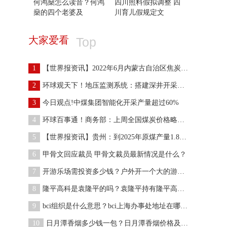
何鸿燊怎么读音？何鸿
四川照料假拟调整 四
燊的四个老婆及
川育儿假规定文
大家爱看
Top
1
【世界报资讯】2022年6月内蒙古自治区焦炭月度平均
2
环球观天下！地压监测系统：搭建深井开采安全生产“
3
今日观点!中煤集团智能化开采产量超过60%
4
环球百事通！商务部：上周全国煤炭价格略有下降
5
【世界报资讯】贵州：到2025年原煤产量1.8亿吨 力
6
甲骨文回应裁员 甲骨文裁员最新情况是什么？
7
开游乐场需投资多少钱？户外开一个大的游乐场需要多
8
隆平高科是袁隆平的吗？袁隆平持有隆平高科多少股份
9
bci组织是什么意思？bci上海办事处地址在哪？bci的
10
日月潭香烟多少钱一包？日月潭香烟价格及图片大全