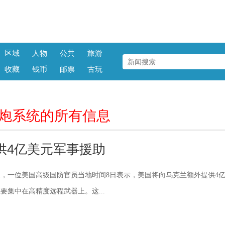
区域
人物
公共
旅游
收藏
钱币
邮票
古玩
箭炮系统的所有信息
供4亿美元军事援助
，一位美国高级国防官员当地时间8日表示，美国将向乌克兰额外提供4
要集中在高精度远程武器上。这...