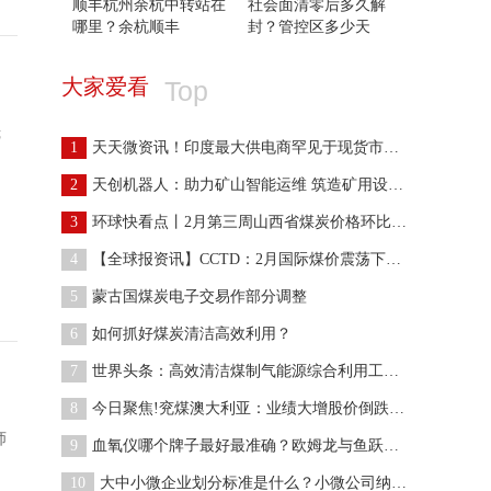
顺丰杭州余杭中转站在
社会面清零后多久解
哪里？余杭顺丰
封？管控区多少天
大家爱看
Top
镜
1
天天微资讯！印度最大供电商罕见于现货市场购煤 能
2
天创机器人：助力矿山智能运维 筑造矿用设备安全运
3
环球快看点丨2月第三周山西省煤炭价格环比下跌2.9%
4
【全球报资讯】CCTD：2月国际煤价震荡下行 近期出
5
蒙古国煤炭电子交易作部分调整
6
如何抓好煤炭清洁高效利用？
7
世界头条：高效清洁煤制气能源综合利用工程项目建成
8
今日聚焦!兖煤澳大利亚：业绩大增股价倒跌，“黑金
师
9
血氧仪哪个牌子最好最准确？欧姆龙与鱼跃哪个准确？
10
大中小微企业划分标准是什么？小微公司纳税标准是什