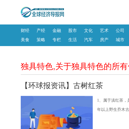
财经
产经
金融
股市
文化
艺术
公司
美食
策略
专栏
生活
汽车
房产
城市
独具特色,关于独具特色的所有
【环球报资讯】古树红茶
1、属于滇红茶，
年以上野生乔木