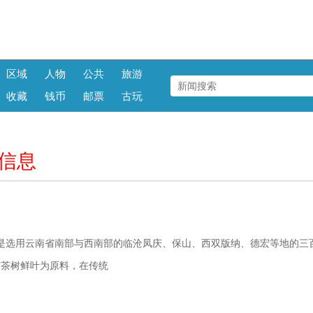
区域
人物
公共
旅游
收藏
钱币
邮票
古玩
信息
是选用云南省南部与西南部的临沧凤庆、保山、西双版纳、德宏等地的三
古茶树鲜叶为原料，在传统