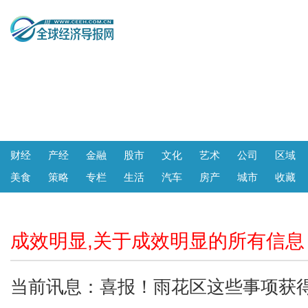
财经
产经
金融
股市
文化
艺术
公司
区域
美食
策略
专栏
生活
汽车
房产
城市
收藏
成效明显,关于成效明显的所有信息
当前讯息：喜报！雨花区这些事项获